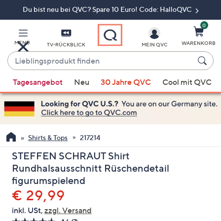
Du bist neu bei QVC? Spare 10 Euro! Code: HalloQVC
Zum
Hauptinhalt
springen
0
MENÜ
WARENKORB
TV-RÜCKBLICK
MEIN QVC
Lieblingsprodukt
finden
Wenn
Tagesangebot
Neu
30 Jahre QVC
Cool mit QVC
Vorschläge
verfügbar
sind,
verwenden
Sie
Shirts & Tops
217214
die
STEFFEN SCHRAUT Shirt
Pfeiltasten
Rundhalsausschnitt Rüschendetail
nach
figurumspielend
oben
Gelöscht
€ 29,99
und
nach
inkl. USt,
zzgl. Versand
unten