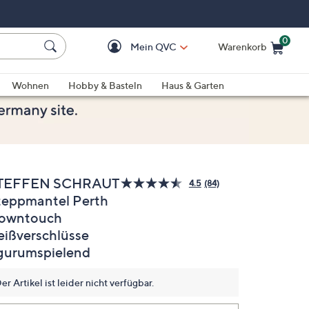
0
Mein QVC
Warenkorb
Einkaufswagen ist le
Wohnen
Hobby & Basteln
Haus & Garten
TEFFEN SCHRAUT
4.5
(84)
84
teppmantel Perth
Bewertungen
lesen.
owntouch
Link
auf
eißverschlüsse
derselben
igurumspielend
Seite.
er Artikel ist leider nicht verfügbar.