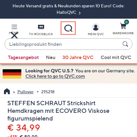
Heute Versand gratis & Neukunden sparen 10 Euro! Code:
Zum
Hauptinhalt
HalloQVC
springen
0
MENÜ
WARENKORB
TV-RÜCKBLICK
MEIN QVC
Lieblingsprodukt
finden
Wenn
Tagesangebot
Neu
30 Jahre QVC
Cool mit QVC
Vorschläge
verfügbar
sind,
verwenden
Sie
Pullover
215218
die
STEFFEN SCHRAUT Strickshirt
Pfeiltasten
Hemdkragen mit ECOVERO Viskose
nach
figurumspielend
oben
Gelöscht
€ 34,99
und
nach
-41%
€ 59,99