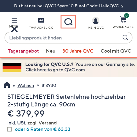
Du bist neu bei QVC? Spare 10 Euro! Code: HalloQVC
Zum
Hauptinhalt
springen
0
MENÜ
WARENKORB
TV-RÜCKBLICK
MEIN QVC
Lieblingsprodukt
finden
Wenn
Tagesangebot
Neu
30 Jahre QVC
Cool mit QVC
Vorschläge
verfügbar
sind,
verwenden
Sie
Wohnen
813930
die
STIEGELMEYER Seitenlehne hochziehbar
Pfeiltasten
2-stufig Länge ca. 90cm
nach
Gelöscht
€ 379,99
oben
und
inkl. USt,
zzgl. Versand
nach
oder 6 Raten von € 63,33
unten