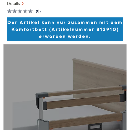
Details
oder
(0)
wischen
Bisher
gibt
Sie
Der Artikel kann nur zusammen mit dem
es
auf
keine
Komfortbett (Artikelnummer 813910)
Bewertungen
Touch-
erworben werden.
für
Geräten
dieses
Produkt..
nach
Link
links
auf
derselben
bzw.
Seite.
rechts,
um
diese
anzuzeigen.