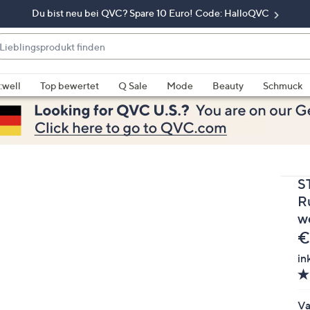
Du bist neu bei QVC? Spare 10 Euro! Code: HalloQVC
eblingsprodukt
nden
enn
rschläge
:well
Top bewertet
Q Sale
Mode
Beauty
Schmuck
rfügbar
nd,
erwenden
e
e
S
eiltasten
ach
R
ben
w
nd
G
€
ach
in
nten
der
ischen
Va