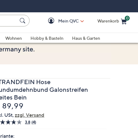
0
Mein QVC
Warenkorb
Einkaufswagen ist le
Wohnen
Hobby & Basteln
Haus & Garten
TRANDFEIN Hose
undumdehnbund Galonstreifen
eites Bein
elöscht
 89,99
kl. USt,
zzgl. Versand
3.8
(4)
4
Bewertungen
lesen.
riante: