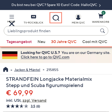
Du bist neu bei QVC? Spare 10 Euro! Code: HalloQVC
Zum
Hauptinhalt
springen
0
MENÜ
WARENKORB
TV-RÜCKBLICK
MEIN QVC
Lieblingsprodukt
finden
Wenn
Tagesangebot
Neu
30 Jahre QVC
Cool mit QVC
Vorschläge
verfügbar
sind,
verwenden
Sie
Jacken & Mäntel
215855
die
STRANDFEIN Longjacke Materialmix
Pfeiltasten
Stepp und Scuba figurumspielend
nach
Gelöscht
€ 69,99
oben
und
inkl. USt,
zzgl. Versand
nach
3.5
(6)
6
unten