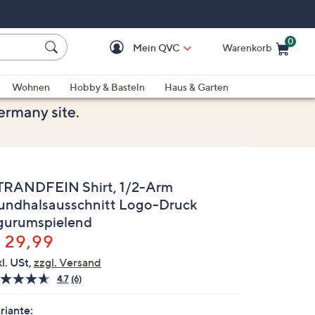
0
Mein QVC
Warenkorb
Einkaufswagen ist le
Wohnen
Hobby & Basteln
Haus & Garten
TRANDFEIN Shirt, 1/2-Arm
undhalsausschnitt Logo-Druck
igurumspielend
elöscht
 29,99
kl. USt,
zzgl. Versand
4.7
(6)
6
Bewertungen
lesen.
riante: