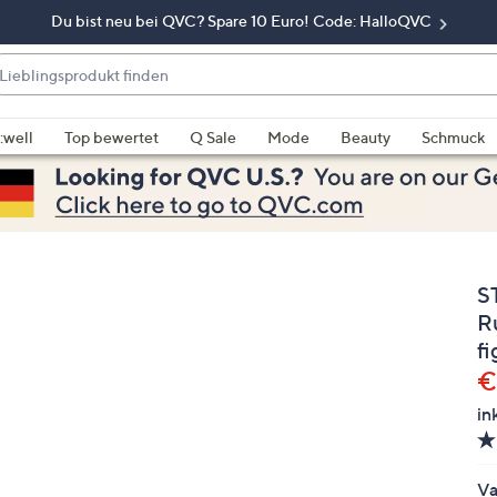
Du bist neu bei QVC? Spare 10 Euro! Code: HalloQVC
eblingsprodukt
nden
enn
rschläge
:well
Top bewertet
Q Sale
Mode
Beauty
Schmuck
rfügbar
nd,
erwenden
e
e
S
eiltasten
ach
R
ben
f
nd
G
€
ach
in
nten
der
ischen
Va