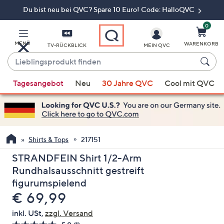
Du bist neu bei QVC? Spare 10 Euro! Code: HalloQVC
Zum
Hauptinhalt
springen
0
MENÜ
WARENKORB
TV-RÜCKBLICK
MEIN QVC
Lieblingsprodukt
finden
Wenn
Tagesangebot
Neu
30 Jahre QVC
Cool mit QVC
Vorschläge
verfügbar
sind,
verwenden
Sie
Shirts & Tops
217151
die
STRANDFEIN Shirt 1/2-Arm
Pfeiltasten
Rundhalsausschnitt gestreift
nach
figurumspielend
oben
Gelöscht
€ 69,99
und
nach
inkl. USt,
zzgl. Versand
unten