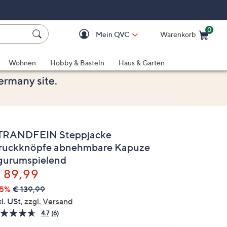
0
Mein QVC
Warenkorb
Einkaufswagen ist le
Wohnen
Hobby & Basteln
Haus & Garten
TRANDFEIN Steppjacke
ruckknöpfe abnehmbare Kapuze
igurumspielend
elöscht
 89,99
35%
€ 139,99
kl. USt,
zzgl. Versand
4.7
(6)
6
Bewertungen