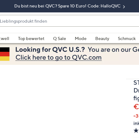
Du bist neu bei QVC? Spare 10 Euro! Code: HalloQVC
eblingsprodukt
nden
enn
rschläge
:well
Top bewertet
Q Sale
Mode
Beauty
Schmuck
rfügbar
nd,
erwenden
e
e
S
eiltasten
ach
D
ben
f
nd
G
€
ach
-
nten
in
der
ischen