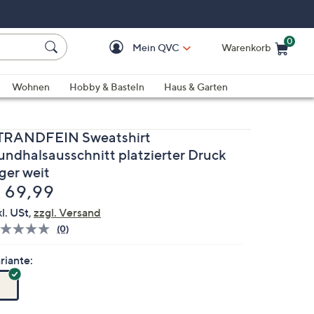
0
Mein QVC
Warenkorb
Einkaufswagen ist le
Wohnen
Hobby & Basteln
Haus & Garten
TRANDFEIN Sweatshirt
undhalsausschnitt platzierter Druck
ger weit
elöscht
 69,99
kl. USt,
zzgl. Versand
(0)
Bisher
gibt
es
riante:
keine
Bewertungen
für
dieses
Produkt..