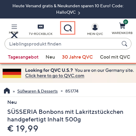
Heute Versand gratis & Neukunden sparen 10 Euro! Code:
Zum
Hauptinhalt
HalloQVC
springen
0
MENÜ
WARENKORB
TV-RÜCKBLICK
MEIN QVC
Lieblingsprodukt
finden
Wenn
Tagesangebot
Neu
30 Jahre QVC
Cool mit QVC
Vorschläge
verfügbar
sind,
verwenden
Sie
Süßwaren & Desserts
851774
die
Neu
Pfeiltasten
SÜSSERIA Bonbons mit Lakritzstückchen
nach
oben
handgefertigt Inhalt 500g
und
Gelöscht
€ 19,99
nach