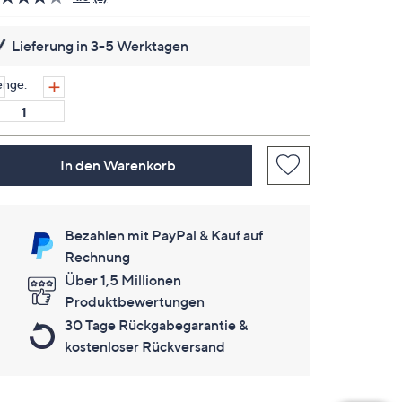
2
Bewertungen
lesen.
Lieferung in 3-5 Werktagen
Link
auf
derselben
nge:
Seite.
In den Warenkorb
Bezahlen mit PayPal & Kauf auf
Rechnung
Über 1,5 Millionen
Produktbewertungen
30 Tage Rückgabegarantie &
kostenloser Rückversand