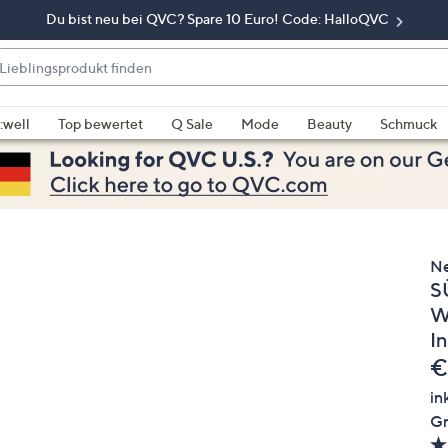
Du bist neu bei QVC? Spare 10 Euro! Code: HalloQVC
eblingsprodukt
nden
enn
rschläge
:well
Top bewertet
Q Sale
Mode
Beauty
Schmuck
rfügbar
nd,
erwenden
e
e
eiltasten
N
S
ach
ben
W
nd
I
ach
G
€
nten
in
der
Gr
ischen