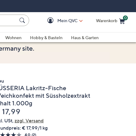
0
Mein QVC
Warenkorb
Einkaufswagen ist le
Wohnen
Hobby & Basteln
Haus & Garten
eu
ÜSSERIA Lakritz-Fische
eichkonfekt mit Süssholzextrakt
nhalt 1.000g
elöscht
 17,99
kl. USt,
zzgl. Versand
undpreis:
€ 17,99/1 kg
4.0
(2)