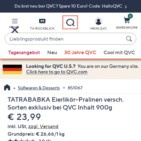
Du bist neu bei QVC? Spare 10 Euro! Code: HalloQVC
Zum
Hauptinhalt
springen
0
MENÜ
WARENKORB
TV-RÜCKBLICK
MEIN QVC
Lieblingsprodukt
finden
Wenn
Tagesangebot
Neu
30 Jahre QVC
Cool mit QVC
Vorschläge
verfügbar
sind,
verwenden
Sie
Süßwaren & Desserts
851067
die
TATRABABKA Eierlikör-Pralinen versch.
Pfeiltasten
Sorten exklusiv bei QVC Inhalt 900g
nach
Gelöscht
€ 23,99
oben
und
inkl. USt,
zzgl. Versand
nach
Grundpreis:
€ 26,66/1 kg
unten