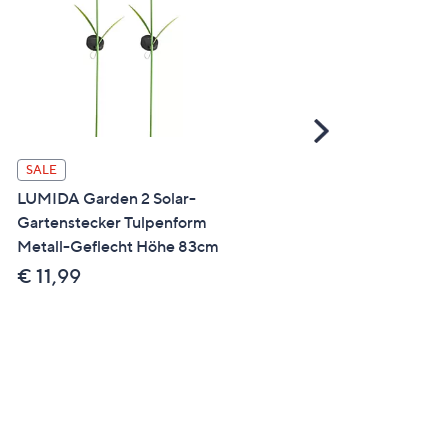
Scroll
Right
BARICUS Ersatzkette für
SALE
Einhandkettensäge Titan-
LUMIDA Garden 2 Solar-
Beschichtung
Gartenstecker Tulpenform
Metall-Geflecht Höhe 83cm
€ 29,99
€ 11,99