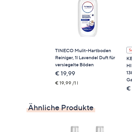
TINECO Mulit-Hartboden
S
Reiniger, 1l Lavendel Duft für
KE
versiegelte Böden
HI
13
€ 19,99
Ga
€ 19,99 /1 l
€
Ähnliche Produkte