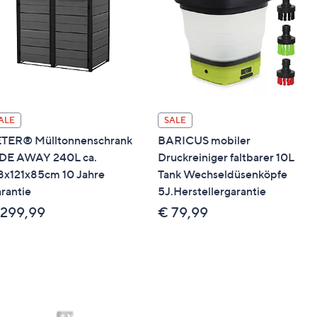
ALE
SALE
TER® Mülltonnenschrank
BARICUS mobiler
DE AWAY 240L ca.
Druckreiniger faltbarer 10L
8x121x85cm 10 Jahre
Tank Wechseldüsenköpfe
rantie
5J.Herstellergarantie
 299,99
€ 79,99