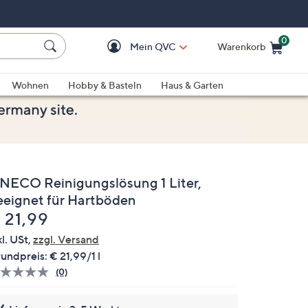
0
Mein QVC
Warenkorb
Einkaufswagen ist le
Wohnen
Hobby & Basteln
Haus & Garten
INECO Reinigungslösung 1 Liter,
eeignet für Hartböden
elöscht
 21,99
kl. USt,
zzgl. Versand
undpreis:
€ 21,99/1 l
(0)
Bisher
gibt
es