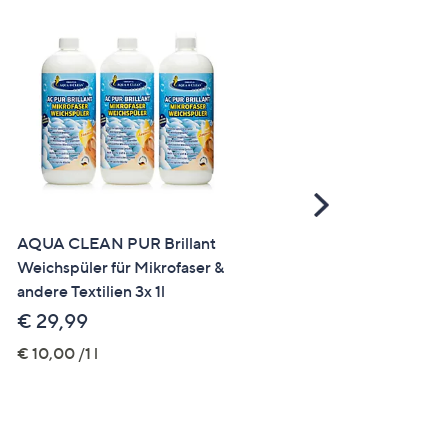
Scroll
Right
AQUA CLEAN PUR Brillant
WÄSCHEDUFT PLUS
Weichspüler für Mikrofaser &
Duftspülung für alle Textil
andere Textilien 3x 1l
sortenrein 4x 260ml
€ 29,99
€ 29,99
€ 10,00 /1 l
€ 28,84 /1 l