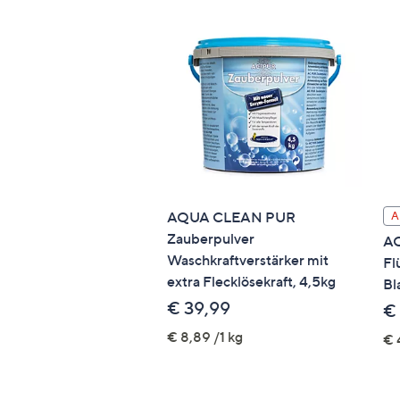
AQUA CLEAN PUR
A
Zauberpulver
A
Waschkraftverstärker mit
Fl
extra Flecklösekraft, 4,5kg
Bl
€ 39,99
€
€ 8,89 /1 kg
€ 4