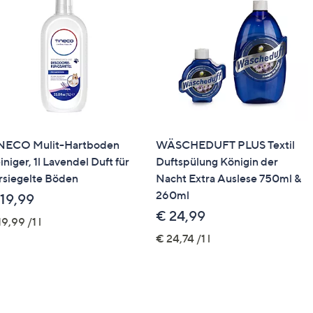
NECO Mulit-Hartboden
WÄSCHEDUFT PLUS Textil
iniger, 1l Lavendel Duft für
Duftspülung Königin der
rsiegelte Böden
Nacht Extra Auslese 750ml &
260ml
 19,99
€ 24,99
19,99 /1 l
€ 24,74 /1 l