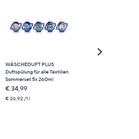
Scroll
Right
WÄSCHEDUFT PLUS
AQUA CLEAN PUR
Duftspülung für alle Textilien
Zaubertabs
Sommerset 5x 260ml
Waschkraftverstärker mit
Super-Weiss Formel, 55 S
€ 34,99
€ 24,99
€ 26,92 /1 l
€ 22,72 /1 kg