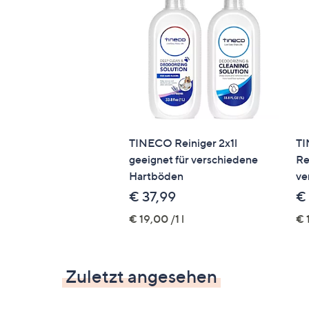
TINECO Reiniger 2x1l
TI
geeignet für verschiedene
Re
Hartböden
ve
€ 37,99
€
€ 19,00 /1 l
€ 
Zuletzt angesehen