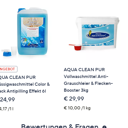
AQUA CLEAN PUR
NGEBOT
Vollwaschmittel Anti-
QUA CLEAN PUR
Grauschleier & Flecken-
üssigwaschmittel Color &
Booster 3kg
ack Antipilling Effekt 6l
€ 29,99
 24,99
€ 10,00 /1 kg
,17 /1 l
Bewertungen & Fragen