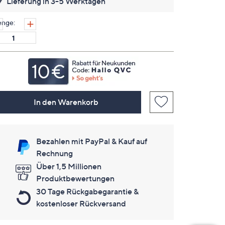
Lieferung in 3-5 Werktagen
keine
Bewertungen
für
nge:
dieses
Produkt..
Link
auf
derselben
Seite.
In den Warenkorb
Bezahlen mit PayPal & Kauf auf
Rechnung
Über 1,5 Millionen
Produktbewertungen
30 Tage Rückgabegarantie &
kostenloser Rückversand