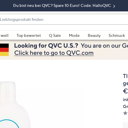
Du bist neu bei QVC? Spare 10 Euro! Code: HalloQVC
eblingsprodukt
nden
enn
rschläge
:well
Top bewertet
Q Sale
Mode
Beauty
Schmuck
rfügbar
nd,
erwenden
e
e
T
eiltasten
ach
g
ben
G
€
nd
in
ach
Gr
nten
der
ischen