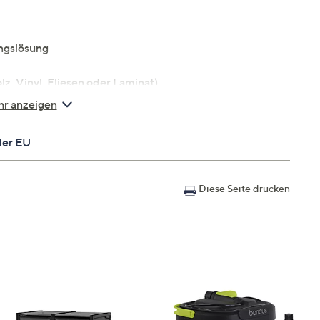
ngslösung
lz, Vinyl, Fliesen oder Laminat)
ft
r anzeigen
der EU
Diese Seite drucken