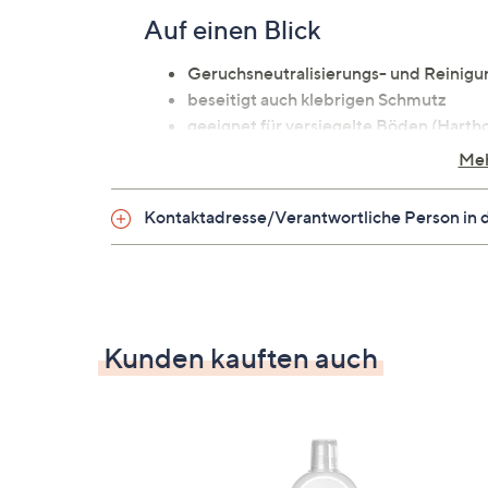
Auf einen Blick
Geruchsneutralisierungs- und Reinigu
beseitigt auch klebrigen Schmutz
geeignet für versiegelte Böden (Hartho
hinterlässt einen frischen, dezenten Du
Meh
Identifikationsnummer
Kontaktadresse/Verantwortliche Person in 
GTIN: 6972200195951
Kunden kauften auch