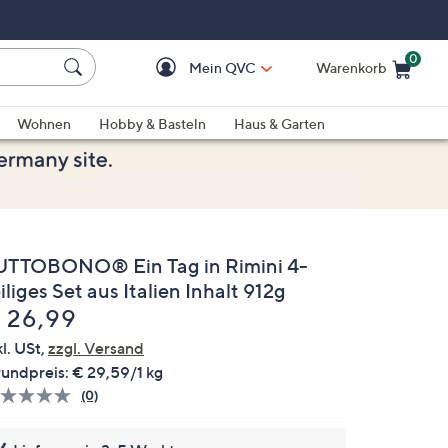
0
Mein QVC
Warenkorb
Einkaufswagen ist le
Wohnen
Hobby & Basteln
Haus & Garten
UTTOBONO® Ein Tag in Rimini 4-
iliges Set aus Italien Inhalt 912g
elöscht
 26,99
kl. USt,
zzgl. Versand
undpreis:
€ 29,59/1 kg
(0)
Bisher
gibt
es