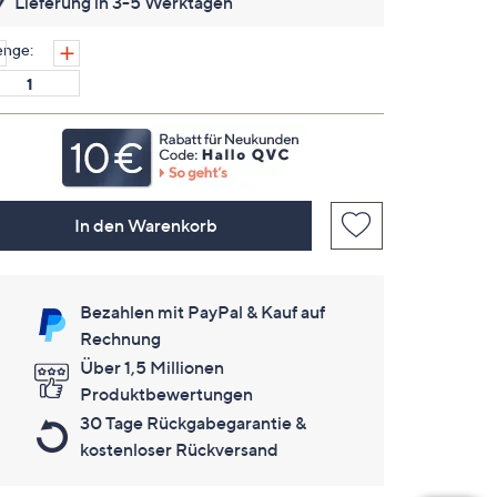
Lieferung in 3-5 Werktagen
keine
Bewertungen
für
nge:
dieses
Produkt..
Link
auf
derselben
Seite.
In den Warenkorb
Bezahlen mit PayPal & Kauf auf
Rechnung
Über 1,5 Millionen
Produktbewertungen
30 Tage Rückgabegarantie &
kostenloser Rückversand