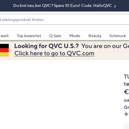
Du bist neu bei QVC? Spare 10 Euro! Code: HalloQVC
eblingsprodukt
nden
enn
rschläge
:well
Top bewertet
Q Sale
Mode
Beauty
Schmuck
rfügbar
nd,
erwenden
e
e
T
eiltasten
ach
te
ben
G
€
nd
in
ach
Gr
nten
der
ischen