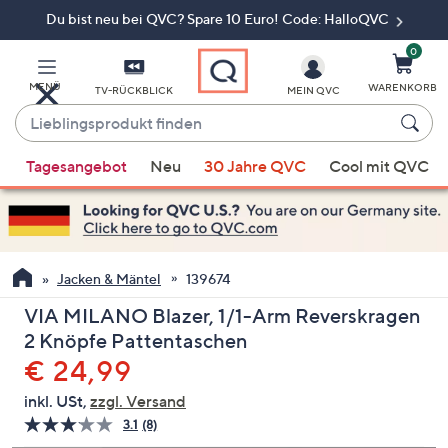
Du bist neu bei QVC? Spare 10 Euro! Code: HalloQVC
Zum
Hauptinhalt
springen
0
MENÜ
WARENKORB
TV-RÜCKBLICK
MEIN QVC
Lieblingsprodukt
finden
Wenn
Tagesangebot
Neu
30 Jahre QVC
Cool mit QVC
Vorschläge
verfügbar
sind,
verwenden
Sie
Jacken & Mäntel
139674
die
VIA MILANO Blazer, 1/1-Arm Reverskragen
Pfeiltasten
2 Knöpfe Pattentaschen
nach
Gelöscht
€ 24,99
oben
und
inkl. USt,
zzgl. Versand
nach
3.1
(8)
8
unten