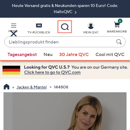
Heute Versand gratis & Neukunden sparen 10 Euro! Code:
Zum
Hauptinhalt
HalloQVC
springen
0
MENÜ
WARENKORB
TV-RÜCKBLICK
MEIN QVC
Lieblingsprodukt
finden
Wenn
Tagesangebot
Neu
30 Jahre QVC
Cool mit QVC
Vorschläge
verfügbar
sind,
verwenden
Sie
Jacken & Mäntel
144808
die
Pfeiltasten
nach
oben
und
nach