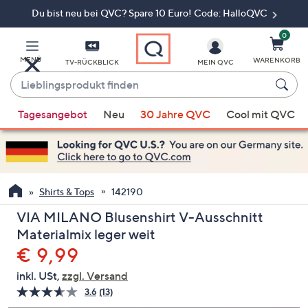
Du bist neu bei QVC? Spare 10 Euro! Code: HalloQVC
Zum
Hauptinhalt
springen
0
MENÜ
WARENKORB
TV-RÜCKBLICK
MEIN QVC
Lieblingsprodukt
finden
Wenn
Tagesangebot
Neu
30 Jahre QVC
Cool mit QVC
Vorschläge
verfügbar
sind,
verwenden
Sie
Shirts & Tops
142190
die
VIA MILANO Blusenshirt V-Ausschnitt
Pfeiltasten
Materialmix leger weit
nach
Gelöscht
€ 9,99
oben
und
inkl. USt,
zzgl. Versand
nach
3.6
(13)
13
unten