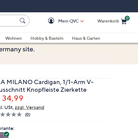
0
Mein QVC
Warenkorb
Einkaufswagen ist le
Wohnen
Hobby & Basteln
Haus & Garten
IA MILANO Cardigan, 1/1-Arm V-
usschnitt Knopfleiste Zierkette
elöscht
 34,99
kl. USt,
zzgl. Versand
(0)
Bisher
gibt
es
riante:
keine
Bewertungen