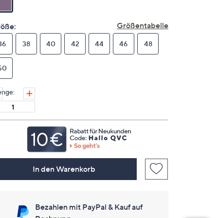
für
dieses
Produkt..
Größentabelle
öße:
Link
auf
36
38
derselben
40
42
44
46
48
Seite.
50
nge:
In den Warenkorb
Bezahlen mit PayPal & Kauf auf