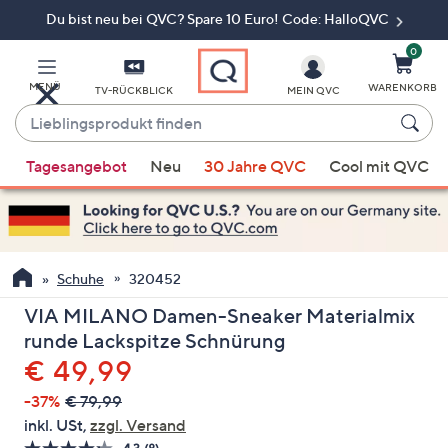
Du bist neu bei QVC? Spare 10 Euro! Code: HalloQVC
Zum
Hauptinhalt
springen
0
MENÜ
WARENKORB
TV-RÜCKBLICK
MEIN QVC
Lieblingsprodukt
finden
Wenn
Tagesangebot
Neu
30 Jahre QVC
Cool mit QVC
Vorschläge
verfügbar
sind,
verwenden
Sie
Schuhe
320452
die
VIA MILANO Damen-Sneaker Materialmix
Pfeiltasten
runde Lackspitze Schnürung
nach
Gelöscht
€ 49,99
oben
und
-37%
€ 79,99
nach
inkl. USt,
zzgl. Versand
unten