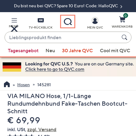
Du bist neu bei QVC? Spare 10 Euro! Code: HalloQVC
Zum
Hauptinhalt
springen
0
MENÜ
WARENKORB
TV-RÜCKBLICK
MEIN QVC
Lieblingsprodukt
finden
Wenn
Tagesangebot
Neu
30 Jahre QVC
Cool mit QVC
Vorschläge
verfügbar
sind,
verwenden
Sie
Hosen
145281
die
VIA MILANO Hose, 1/1-Länge
Pfeiltasten
Rundumdehnbund Fake-Taschen Bootcut-
nach
Schnitt
oben
Gelöscht
€ 69,99
und
nach
inkl. USt,
zzgl. Versand
unten