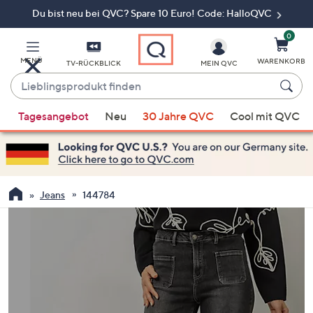
Du bist neu bei QVC? Spare 10 Euro! Code: HalloQVC
Zum
Hauptinhalt
springen
0
MENÜ
WARENKORB
TV-RÜCKBLICK
MEIN QVC
Lieblingsprodukt
finden
Wenn
Tagesangebot
Neu
30 Jahre QVC
Cool mit QVC
Vorschläge
verfügbar
sind,
verwenden
Sie
Jeans
144784
die
Pfeiltasten
nach
oben
und
nach
unten