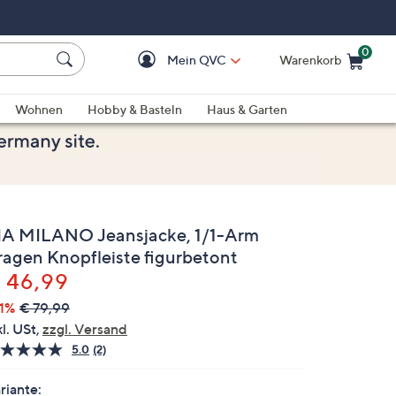
0
Mein QVC
Warenkorb
Einkaufswagen ist le
Wohnen
Hobby & Basteln
Haus & Garten
IA MILANO Jeansjacke, 1/1-Arm
ragen Knopfleiste figurbetont
elöscht
 46,99
1%
€ 79,99
kl. USt,
zzgl. Versand
5.0
(2)
2
Bewertungen
lesen.
riante: