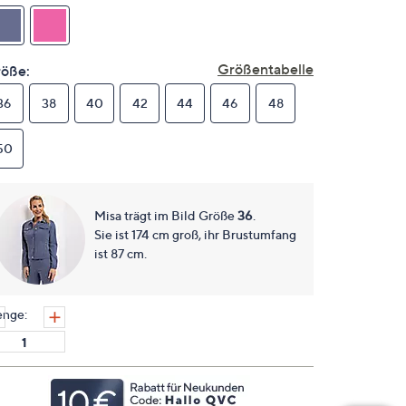
Link
auf
derselben
Seite.
Größentabelle
öße:
36
38
40
42
44
46
48
50
Misa trägt im Bild Größe
36
.
Sie ist 174 cm groß, ihr Brustumfang
ist 87 cm.
nge: