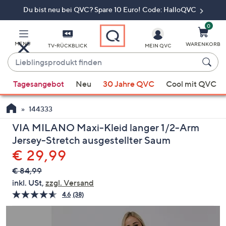
Du bist neu bei QVC? Spare 10 Euro! Code: HalloQVC
Zum
Hauptinhalt
springen
0
MENÜ
WARENKORB
TV-RÜCKBLICK
MEIN QVC
Lieblingsprodukt
finden
Wenn
Tagesangebot
Neu
30 Jahre QVC
Cool mit QVC
Vorschläge
verfügbar
144333
sind,
verwenden
VIA MILANO Maxi-Kleid langer 1/2-Arm
Sie
Jersey-Stretch ausgestellter Saum
die
Gelöscht
€ 29,99
Pfeiltasten
€ 84,99
nach
inkl. USt,
zzgl. Versand
oben
4.6
(38)
38
und
Bewertungen
nach
lesen.
Link
unten