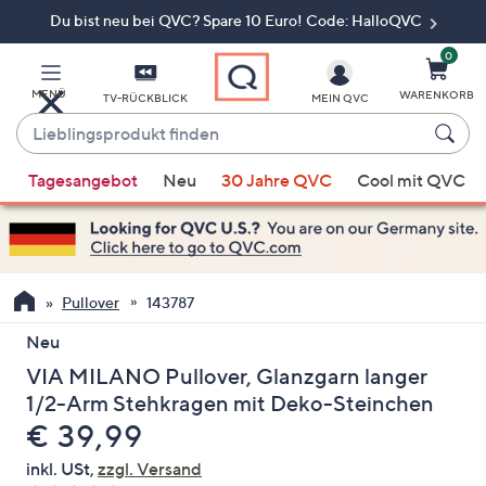
Du bist neu bei QVC? Spare 10 Euro! Code: HalloQVC
Zum
Hauptinhalt
springen
0
MENÜ
WARENKORB
TV-RÜCKBLICK
MEIN QVC
Lieblingsprodukt
finden
Wenn
Tagesangebot
Neu
30 Jahre QVC
Cool mit QVC
Vorschläge
verfügbar
sind,
verwenden
Sie
Pullover
143787
die
Neu
Pfeiltasten
VIA MILANO Pullover, Glanzgarn langer
nach
oben
1/2-Arm Stehkragen mit Deko-Steinchen
und
Gelöscht
€ 39,99
nach
inkl. USt,
zzgl. Versand
unten