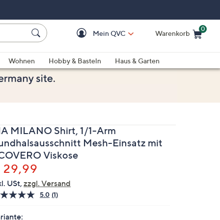
0
Mein QVC
Warenkorb
Einkaufswagen ist le
Wohnen
Hobby & Basteln
Haus & Garten
IA MILANO Shirt, 1/1-Arm
undhalsausschnitt Mesh-Einsatz mit
COVERO Viskose
elöscht
 29,99
kl. USt,
zzgl. Versand
5.0
(1)
Bewertung
lesen.
Link
riante: