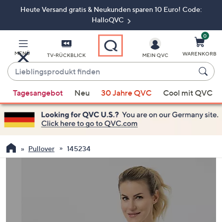
Heute Versand gratis & Neukunden sparen 10 Euro! Code:
Zum
Hauptinhalt
HalloQVC
springen
0
MENÜ
WARENKORB
TV-RÜCKBLICK
MEIN QVC
Lieblingsprodukt
finden
Wenn
Tagesangebot
Neu
30 Jahre QVC
Cool mit QVC
Vorschläge
verfügbar
sind,
verwenden
Sie
Pullover
145234
die
Pfeiltasten
nach
oben
und
nach