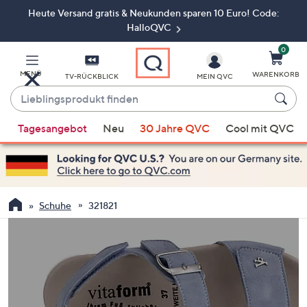
Heute Versand gratis & Neukunden sparen 10 Euro! Code:
Zum
Hauptinhalt
HalloQVC
springen
0
MENÜ
WARENKORB
TV-RÜCKBLICK
MEIN QVC
Lieblingsprodukt
finden
Wenn
Tagesangebot
Neu
30 Jahre QVC
Cool mit QVC
Vorschläge
verfügbar
sind,
verwenden
Sie
Schuhe
321821
die
Pfeiltasten
nach
oben
und
nach