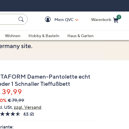
0
Mein QVC
Warenkorb
Einkaufswagen ist le
Wohnen
Hobby & Basteln
Haus & Garten
ITAFORM Damen-Pantolette echt
eder 1 Schnaller Tieffußbett
elöscht
 39,99
50%
€ 79,99
kl. USt,
zzgl. Versand
4.5
(2)
2
Bewertungen
lesen.
riante: