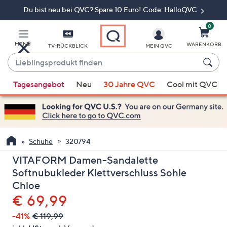
Du bist neu bei QVC? Spare 10 Euro! Code: HalloQVC
Zum
Hauptinhalt
springen
0
MENÜ
WARENKORB
TV-RÜCKBLICK
MEIN QVC
Lieblingsprodukt
finden
Wenn
Tagesangebot
Neu
30 Jahre QVC
Cool mit QVC
Vorschläge
verfügbar
sind,
verwenden
Sie
Schuhe
320794
die
VITAFORM Damen-Sandalette
Pfeiltasten
Softnubukleder Klettverschluss Sohle
nach
Chloe
oben
Gelöscht
€ 69,99
und
nach
-41%
€ 119,99
unten