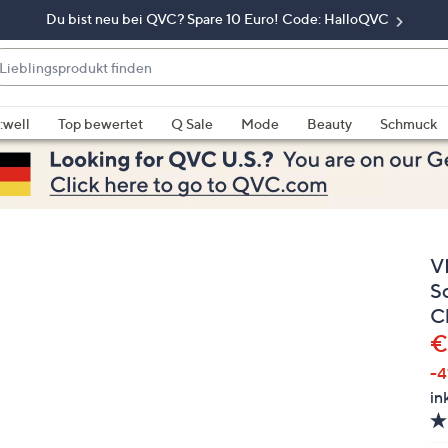
Du bist neu bei QVC? Spare 10 Euro! Code: HalloQVC
eblingsprodukt
nden
enn
rschläge
:well
Top bewertet
Q Sale
Mode
Beauty
Schmuck
rfügbar
nd,
erwenden
e
e
V
eiltasten
ach
S
ben
C
nd
G
€
ach
-4
nten
in
der
ischen