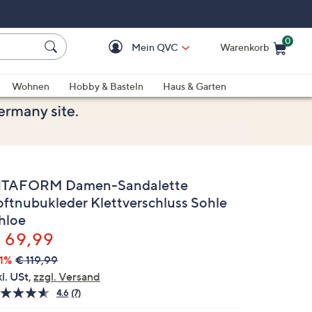
0
Mein QVC
Warenkorb
Einkaufswagen ist le
Wohnen
Hobby & Basteln
Haus & Garten
ITAFORM Damen-Sandalette
oftnubukleder Klettverschluss Sohle
hloe
elöscht
 69,99
1%
€ 119,99
kl. USt,
zzgl. Versand
4.6
(7)
7
Bewertungen