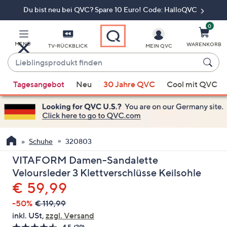
Du bist neu bei QVC? Spare 10 Euro! Code: HalloQVC
Zum
Hauptinhalt
springen
0
MENÜ
WARENKORB
TV-RÜCKBLICK
MEIN QVC
Lieblingsprodukt
finden
Wenn
Tagesangebot
Neu
30 Jahre QVC
Cool mit QVC
Vorschläge
verfügbar
sind,
verwenden
Sie
Schuhe
320803
die
VITAFORM Damen-Sandalette
Pfeiltasten
Veloursleder 3 Klettverschlüsse Keilsohle
nach
Gelöscht
€ 59,99
oben
und
-50%
€ 119,99
nach
inkl. USt,
zzgl. Versand
unten