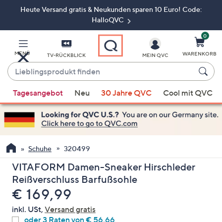
Heute Versand gratis & Neukunden sparen 10 Euro! Code:
Zum
Hauptinhalt
HalloQVC
springen
0
MENÜ
WARENKORB
TV-RÜCKBLICK
MEIN QVC
Lieblingsprodukt
finden
Wenn
Tagesangebot
Neu
30 Jahre QVC
Cool mit QVC
Vorschläge
verfügbar
sind,
verwenden
Sie
Schuhe
320499
die
VITAFORM Damen-Sneaker Hirschleder
Pfeiltasten
Reißverschluss Barfußsohle
nach
Gelöscht
€ 169,99
oben
und
inkl. USt,
Versand gratis
nach
oder 3 Raten von € 56,66