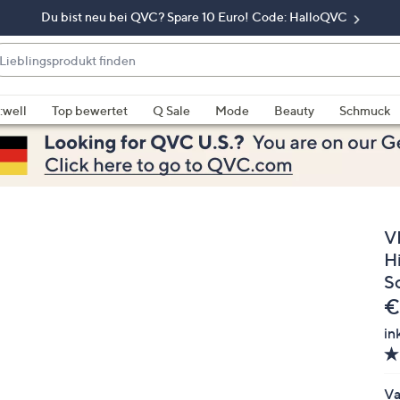
Du bist neu bei QVC? Spare 10 Euro! Code: HalloQVC
eblingsprodukt
nden
enn
rschläge
:well
Top bewertet
Q Sale
Mode
Beauty
Schmuck
rfügbar
nd,
erwenden
e
e
V
eiltasten
ach
H
ben
S
nd
G
€
ach
in
nten
der
ischen
Va