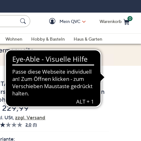
0
Mein QVC
Warenkorb
Einkaufswagen ist le
Wohnen
Hobby & Basteln
Haus & Garten
ITAFORM Damen-Stiefelette
irschleder Lammfellfußbett Free Run
ohle
elöscht
 229,99
kl. USt,
zzgl. Versand
2.0
(1)
Bewertung
lesen.
Link
riante: