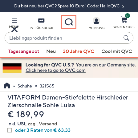
Du bist neu bei QVC? Spare 10 Euro! Code: HalloQVC
Zum
Hauptinhalt
springen
0
MENÜ
WARENKORB
TV-RÜCKBLICK
MEIN QVC
Lieblingsprodukt
finden
Wenn
Tagesangebot
Neu
30 Jahre QVC
Cool mit QVC
Vorschläge
verfügbar
sind,
verwenden
Sie
Schuhe
321565
die
VITAFORM Damen-Stiefelette Hirschleder
Pfeiltasten
Zierschnalle Sohle Luisa
nach
Gelöscht
€ 189,99
oben
und
inkl. USt,
zzgl. Versand
nach
oder 3 Raten von € 63,33
unten