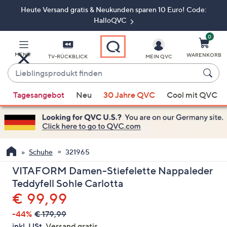
Heute Versand gratis & Neukunden sparen 10 Euro! Code:
Zum
Hauptinhalt
HalloQVC
springen
0
MENÜ
WARENKORB
TV-RÜCKBLICK
MEIN QVC
Lieblingsprodukt
finden
Wenn
Tagesangebot
Neu
30 Jahre QVC
Cool mit QVC
Vorschläge
verfügbar
sind,
verwenden
Sie
Schuhe
321965
die
VITAFORM Damen-Stiefelette Nappaleder
Pfeiltasten
Teddyfell Sohle Carlotta
nach
Gelöscht
€ 99,99
oben
und
-44%
€ 179,99
nach
inkl. USt,
Versand gratis