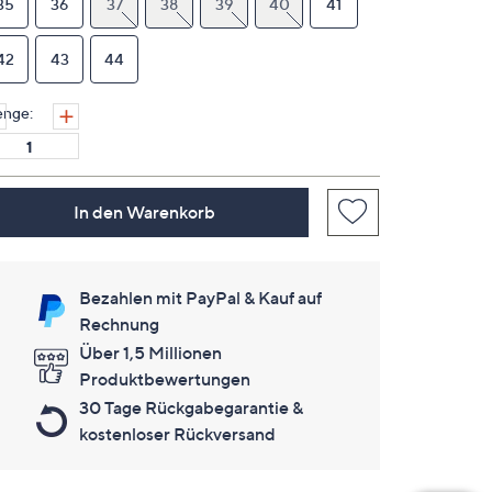
35
36
37
38
39
40
41
derselben
Seite.
42
43
44
nge:
In den Warenkorb
Bezahlen mit PayPal & Kauf auf
Rechnung
Über 1,5 Millionen
Produktbewertungen
30 Tage Rückgabegarantie &
kostenloser Rückversand