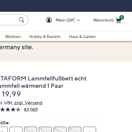
0
Mein QVC
Warenkorb
Einkaufswagen ist le
Wohnen
Hobby & Basteln
Haus & Garten
ITAFORM Lammfellfußbett echt
ammfell wärmend 1 Paar
elöscht
 19,99
kl. USt,
zzgl. Versand
4.3
(167)
167
Bewertungen
lesen.
öße:
Link
auf