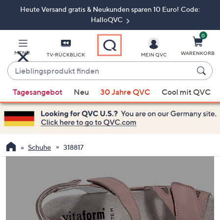
Heute Versand gratis & Neukunden sparen 10 Euro! Code:
Zum
Hauptinhalt
HalloQVC
springen
0
MENÜ
WARENKORB
TV-RÜCKBLICK
MEIN QVC
Lieblingsprodukt
finden
Wenn
Tagesangebot
Neu
30 Jahre QVC
Cool mit QVC
Vorschläge
verfügbar
sind,
verwenden
Sie
Schuhe
318817
die
Pfeiltasten
nach
oben
und
nach