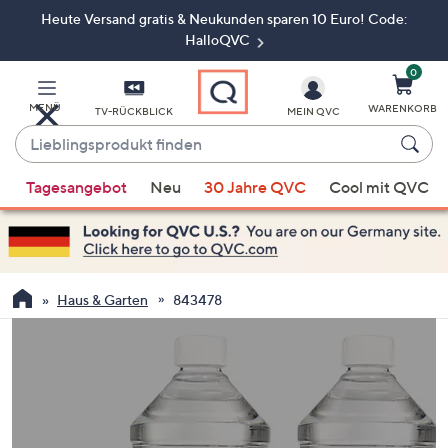
Heute Versand gratis & Neukunden sparen 10 Euro! Code:
Zum
Hauptinhalt
HalloQVC
springen
0
MENÜ
WARENKORB
TV-RÜCKBLICK
MEIN QVC
Lieblingsprodukt
finden
Wenn
Tagesangebot
Neu
30 Jahre QVC
Cool mit QVC
Vorschläge
verfügbar
sind,
verwenden
Sie
Haus & Garten
843478
die
Pfeiltasten
nach
oben
und
nach