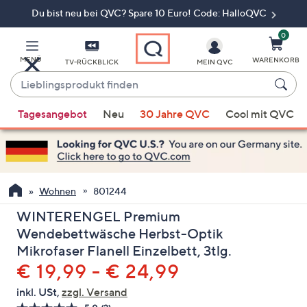
Du bist neu bei QVC? Spare 10 Euro! Code: HalloQVC
Zum
Hauptinhalt
springen
0
MENÜ
WARENKORB
TV-RÜCKBLICK
MEIN QVC
Lieblingsprodukt
finden
Wenn
Tagesangebot
Neu
30 Jahre QVC
Cool mit QVC
Vorschläge
verfügbar
sind,
verwenden
Sie
Wohnen
801244
die
WINTERENGEL Premium
Pfeiltasten
Wendebettwäsche Herbst-Optik
nach
Mikrofaser Flanell Einzelbett, 3tlg.
oben
€ 19,99 - € 24,99
und
nach
inkl. USt,
zzgl. Versand
unten