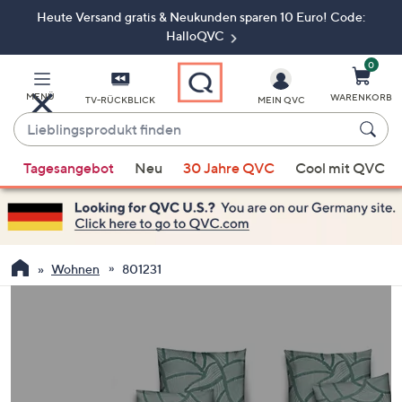
Heute Versand gratis & Neukunden sparen 10 Euro! Code:
Zum
Hauptinhalt
HalloQVC
springen
0
MENÜ
WARENKORB
TV-RÜCKBLICK
MEIN QVC
Lieblingsprodukt
finden
Wenn
Tagesangebot
Neu
30 Jahre QVC
Cool mit QVC
Vorschläge
verfügbar
sind,
verwenden
Sie
Wohnen
801231
die
Pfeiltasten
nach
oben
und
nach