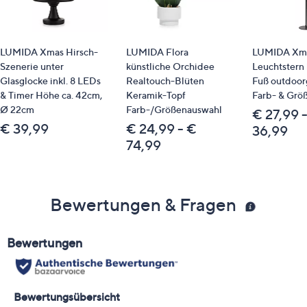
LUMIDA Xmas Hirsch-
LUMIDA Flora
LUMIDA Xma
Szenerie unter
künstliche Orchidee
Leuchtstern 
Glasglocke inkl. 8 LEDs
Realtouch-Blüten
Fuß outdoor
& Timer Höhe ca. 42cm,
Keramik-Topf
Farb- & Grö
Ø 22cm
Farb-/Größenauswahl
€ 27,99 
€ 39,99
€ 24,99 - €
36,99
74,99
Bewertungen & Fragen