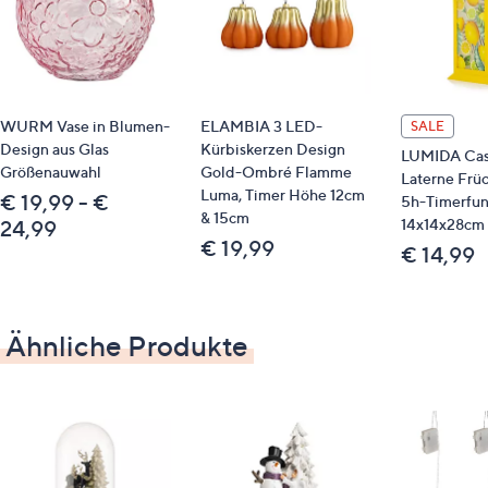
Dieser Artikel ist nicht an einen Paketshop, eine
Packstation oder ins Ausland lieferbar.
WURM Vase in Blumen-
ELAMBIA 3 LED-
SALE
Design aus Glas
Kürbiskerzen Design
LUMIDA Cas
Größenauwahl
Gold-Ombré Flamme
Laterne Frü
Luma, Timer Höhe 12cm
€ 19,99 - €
5h-Timerfun
& 15cm
14x14x28cm
24,99
€ 19,99
€ 14,99
Ähnliche Produkte