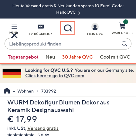
Heute Versand gratis & Neukunden sparen 10 Euro! Code:
Zum
Hauptinhalt
HalloQVC
springen
0
MENÜ
WARENKORB
TV-RÜCKBLICK
MEIN QVC
Lieblingsprodukt
finden
Wenn
Tagesangebot
Neu
30 Jahre QVC
Cool mit QVC
Vorschläge
verfügbar
sind,
verwenden
Sie
Wohnen
783992
die
WURM Dekofigur Blumen Dekor aus
Pfeiltasten
Keramik Designauswahl
nach
Gelöscht
€ 17,99
oben
und
inkl. USt,
Versand gratis
nach
5.0
(2)