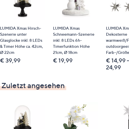
LUMIDA Xmas Hirsch-
LUMIDA Xmas
LUMIDA Xma
Szenerie unter
Schneemann-Szenerie
Dekosterne
Glasglocke inkl. 8 LEDs
inkl. 8 LEDs 6h-
warmweiß/F
& Timer Höhe ca. 42cm,
Timerfunktion Höhe
outdoorgeei
Ø 22cm
21cm, Ø 18cm
Farb-/Größ
€ 39,99
€ 19,99
€ 14,99 
24,99
Zuletzt angesehen