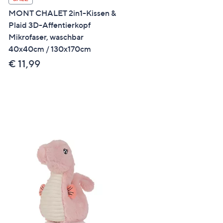
Kuschelkissen Osterhase
MONT CHALET 2in1-Kissen &
Fellimitat waschbar
Plaid 3D-Affentierkopf
Mikrofaser, waschbar
€ 24,99
40x40cm / 130x170cm
€ 11,99