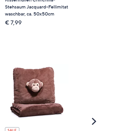
Stehsaum Jacquard-Fellimitat
Ornamente / Stehsaum
waschbar, ca. 50x50cm
Mikrofaser Jersey Einzelbe
4tlg.
€ 7,99
€ 19,99 - € 24,99
Scroll
Right
MONT CHALET
SALE