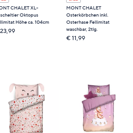
ONT CHALET XL-
MONT CHALET
scheltier Oktopus
Osterkörbchen inkl.
llimitat Höhe ca. 104cm
Osterhase Fellimitat
waschbar, 2tlg.
 23,99
€ 11,99