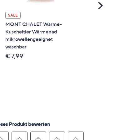
Scroll
Right
SALE
SALE
MONT CHALET Wärme-
MONT CHALET 2in1-Kiss
Kuscheltier Wärmepad
Plaid 3D-Affentierkopf
mikrowellengeeignet
Mikrofaser, waschbar
waschbar
40x40cm / 130x170cm
€ 7,99
€ 11,99