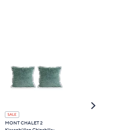
Scroll
Right
SALE
SALE
MONT CHALET 2
JERYMOOD
Kissenhüllen Chinchilla-
Wendebettwäsche