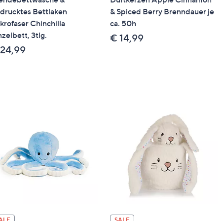
drucktes Bettlaken
& Spiced Berry Brenndauer je
krofaser Chinchilla
ca. 50h
nzelbett, 3tlg.
€ 14,99
 24,99
ALE
SALE