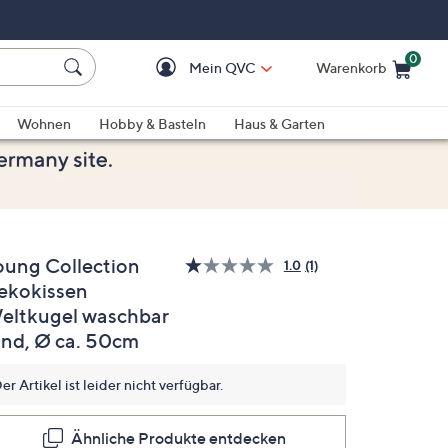
0
Mein QVC
Warenkorb
Einkaufswagen ist le
Wohnen
Hobby & Basteln
Haus & Garten
oung Collection
1.0
(1)
Bewertung
ekokissen
lesen.
Link
eltkugel waschbar
auf
derselben
und, Ø ca. 50cm
Seite.
er Artikel ist leider nicht verfügbar.
Ähnliche Produkte entdecken