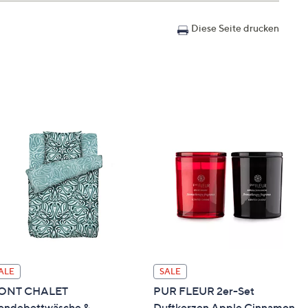
Diese Seite drucken
ALE
SALE
ONT CHALET
PUR FLEUR 2er-Set
shop, eine Packstation oder ins Ausland lieferbar.
ndebettwäsche &
Duftkerzen Apple Cinnamon