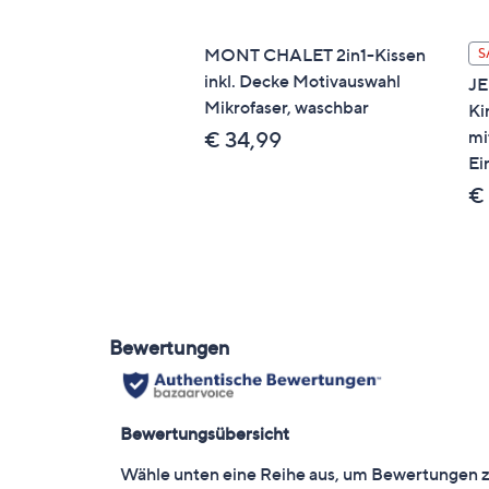
MONT CHALET 2in1-Kissen
S
inkl. Decke Motivauswahl
J
Mikrofaser, waschbar
Ki
mi
€ 34,99
Ei
€ 