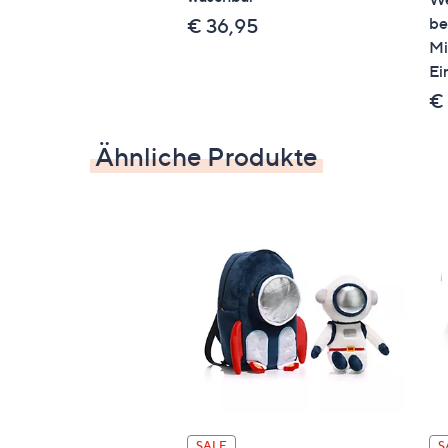
be
€ 36,95
Mi
Qualitätshinweise
Ei
STANDARD 100 by OEKO-TEX®
€
Ähnliche Produkte
SALE
S