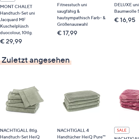
Fitnesstuch uni
DELUXE uni
MONT CHALET
saugfähig &
Baumwolle
Handtuch-Set uni
hautsympathisch Farb- &
€ 16,95
Jacquard MF
Größenauswahl
Kuschelplüsch
€ 17,99
duocolour, 10tlg.
€ 29,99
Zuletzt angesehen
NACHTIGALL 8tlg.
NACHTIGALL 4
SALE
Handtuch-Set HeiQ
Handtücher HeiQ Pure™
NACHTIGA