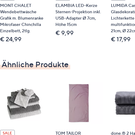
trocknergeeignet
MONT CHALET
ELAMBIA LED-Kerze
LUMIDA Cas
Wendebettwäsche
Sternen-Projektion inkl.
Glasdekorati
Grafik m. Blumenranke
USB-Adapter Ø 7cm,
Lichterkette
Mikrofaser Chinchilla
Höhe 15cm
multifunkti
Passende Produkte
Einzelbett, 2tlg.
21cm, Ø 22
€ 9,99
€ 24,99
€ 17,99
Bettwäsche 800502
Identifikationsnummer
Ähnliche Produkte
GTIN: 4006891987549
BItte beachten
Dieser Artikel ist nicht an einen Paketshop, eine
Packstation oder ins Ausland lieferbar.
Qualitätshinweise
STANDARD 100 by OEKO-TEX®
TOM TAILOR
done.® 2 H
SALE