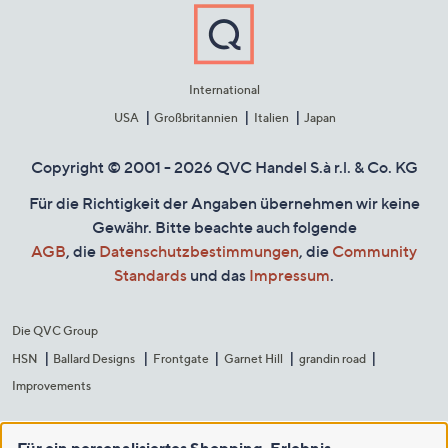
International
USA
Großbritannien
Italien
Japan
Copyright © 2001 - 2026 QVC Handel S.à r.l. & Co. KG
Für die Richtigkeit der Angaben übernehmen wir keine
Gewähr. Bitte beachte auch folgende
AGB
, die
Datenschutzbestimmungen
, die
Community
Standards
und das
Impressum
.
Die QVC Group
HSN
Ballard Designs
Frontgate
Garnet Hill
grandin road
Improvements