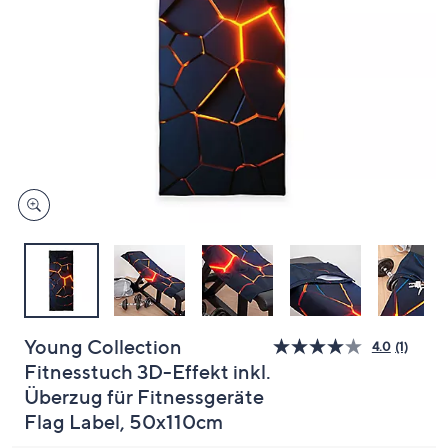
oder
wischen
Sie
auf
Touch-
Geräten
nach
links
bzw.
rechts,
um
diese
anzuzeigen.
Young Collection
4.0
(1)
Bewer
Fitnesstuch 3D-Effekt inkl.
lesen.
Link
Überzug für Fitnessgeräte
auf
dersel
Flag Label, 50x110cm
Seite.