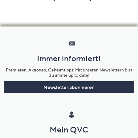
Hilfeseiten,
Service
und
Immer informiert!
Unternehmensinformationen
Premieren, Aktionen, Geheimtipps: Mit unseren Newslettern bist
du immer up to date!
Newsletter abonnieren
Mein QVC