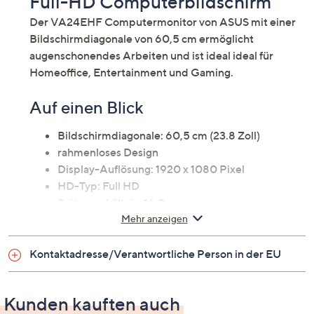
Full-HD Computerbildschirm
Der VA24EHF Computermonitor von ASUS mit einer
Bildschirmdiagonale von 60,5 cm ermöglicht
augenschonendes Arbeiten und ist ideal ideal für
Homeoffice, Entertainment und Gaming.
Auf einen Blick
Bildschirmdiagonale: 60,5 cm (23.8 Zoll)
rahmenloses Design
Display-Auflösung: 1920 x 1080 Pixel
HD-Typ: Full HD
Seitenverhältnis: 16:9
Mehr anzeigen
Bildwiederholrate: 100 Hz
Bildschirmtechnologie: LCD
Panel-Typ: IPS
Kontaktadresse/Verantwortliche Person in der EU
Typ der Hintergrundbeleuchtung: LED
78 Grad weiter Betrachtungswinkel
Kunden kauften auch
1ms MPRT Reaktionszeit,