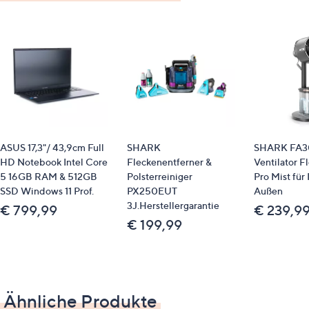
Adaptive-Sync & VRR für ruckelfreies Bild
TÜV Rheinland-zertifizierte Flicker-Free- und
Blaulichtfilter-Technologie
VESA-Wandmontage
Verbrauch
Energieeffizienzklasse: D
Verbrauch pro 1.000 Stunden: 14 kWh
ASUS 17,3"/ 43,9cm Full
SHARK
SHARK FA
HD Notebook Intel Core
Fleckenentferner &
Ventilator F
Anschlüsse & Schnittstellen
5 16GB RAM & 512GB
Polsterreiniger
Pro Mist für
SSD Windows 11 Prof.
PX250EUT
Außen
HDMI, HDCP
3J.Herstellergarantie
€ 799,99
€ 239,9
€ 199,99
Maße
BxTxH: ca. 539,5 x 205,9 x 417,2 mm (mit
Ständer)
Ähnliche Produkte