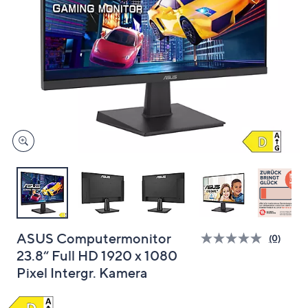
oder
wischen
Sie
auf
Touch-
Geräten
nach
links
bzw.
rechts,
um
diese
anzuzeigen.
ASUS Computermonitor
(0)
Bisher
23.8“ Full HD 1920 x 1080
gibt
es
Pixel Intergr. Kamera
keine
Bewert
für