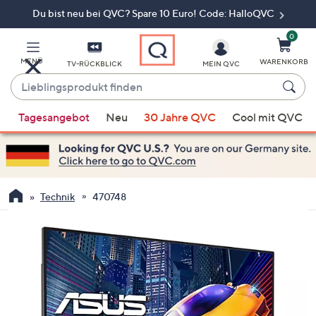
Du bist neu bei QVC? Spare 10 Euro! Code: HalloQVC
Zum
Hauptinhalt
springen
0
MENÜ
WARENKORB
TV-RÜCKBLICK
MEIN QVC
Lieblingsprodukt
finden
Wenn
Tagesangebot
Neu
30 Jahre QVC
Cool mit QVC
Vorschläge
verfügbar
sind,
verwenden
Sie
Technik
470748
die
Pfeiltasten
nach
oben
und
nach
unten