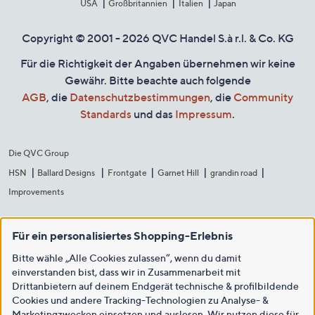
USA
Großbritannien
Italien
Japan
Copyright © 2001 - 2026 QVC Handel S.à r.l. & Co. KG
Für die Richtigkeit der Angaben übernehmen wir keine
Gewähr. Bitte beachte auch folgende
AGB
, die
Datenschutzbestimmungen
, die
Community
Standards
und das
Impressum
.
Die QVC Group
HSN
Ballard Designs
Frontgate
Garnet Hill
grandin road
Improvements
Für ein personalisiertes Shopping-Erlebnis
Bitte wähle „Alle Cookies zulassen“, wenn du damit
einverstanden bist, dass wir in Zusammenarbeit mit
Drittanbietern auf deinem Endgerät technische & profilbildende
Cookies und andere Tracking-Technologien zu Analyse- &
Marketingzwecken einsetzen und auslesen. Wir nutzen diese für