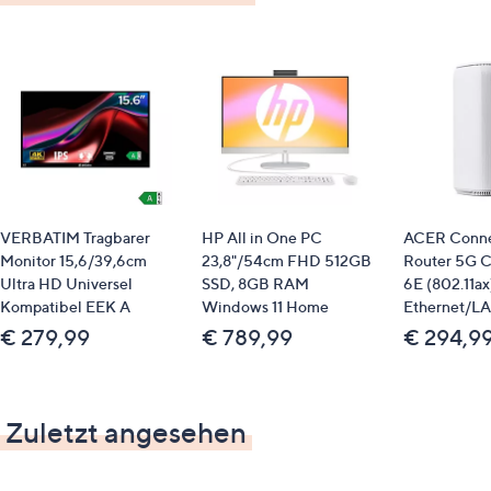
Gewicht
ca. 2,84 kg (mit Ständer)
Identifikationsnummer
GTIN: 4711387053058
Bitte beachten
VERBATIM Tragbarer
HP All in One PC
ACER Conne
Dieser Artikel kann nicht an einen Paketshop
Monitor 15,6/39,6cm
23,8"/54cm FHD 512GB
Router 5G 
oder eine Packstation bestellt werden.
Ultra HD Universel
SSD, 8GB RAM
6E (802.11ax
Eine Lieferung ins Ausland ist leider nicht
Kompatibel EEK A
Windows 11 Home
Ethernet/LA
möglich.
€ 279,99
€ 789,99
€ 294,9
Zuletzt angesehen