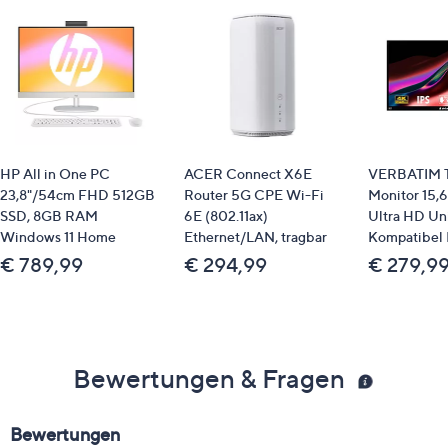
HP All in One PC
ACER Connect X6E
VERBATIM T
23,8"/54cm FHD 512GB
Router 5G CPE Wi-Fi
Monitor 15,
SSD, 8GB RAM
6E (802.11ax)
Ultra HD Un
Windows 11 Home
Ethernet/LAN, tragbar
Kompatibel
€ 789,99
€ 294,99
€ 279,9
Bewertungen & Fragen