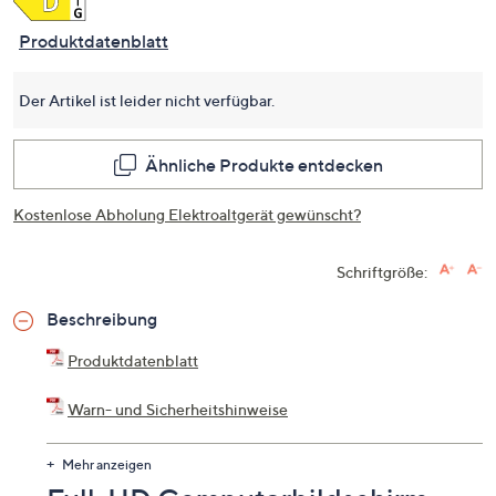
dieses
Produkt
Link
Produktdatenblatt
auf
derselb
Seite.
Der Artikel ist leider nicht verfügbar.
Ähnliche Produkte entdecken
Kostenlose Abholung Elektroaltgerät gewünscht?
Schriftgröße:
Beschreibung
Produktdatenblatt
Warn- und Sicherheitshinweise
Altgeräte oder Batterien kostenlos entsorgen?
Mehr anzeigen