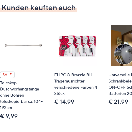
ganz einfach – ohne, dass die Scheiben zerkratzen!
Kunden kauften auch
Was erhalte ich?
Eiskratzer
Akku
USB-Ladekabel (Länge ca. 1 m)
Aufbewahrungstasche
Auf einen Blick
FLIPO® Brazzle BH-
Universelle
SALE
kompaktes, modernes Design
Trägerausrichter
Schrankbele
einfach zu bedienen
Teleskop-
verschiedene Farben 4
ON-OFF Scha
Duschvorhangstange
rotierende Klingen zum Entfernen von Eis
Stück
Batterien 20
ohne Bohren
Schleifscheibe aus speziellem Kunststoff
€ 14,99
€ 21,99
teleskopierbar ca. 104-
Schutzrand verhindert das Zerkratzen der
193cm
Scheiben
€ 9,99
Entfernen von Eis mit nur einer Bewegung -
selbst bei dicken Eisschichten