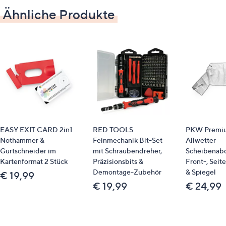
Akku: 3,7 V Lithium, 2.500 mAh, Power 11,1 W / 3
Ähnliche Produkte
A
Akku-Laufzeit: ca. 50 Minuten
Akku-Ladedauer: ca. 5 Stunden
EASY EXIT CARD 2in1
RED TOOLS
PKW Premi
Nothammer &
Feinmechanik Bit-Set
Allwetter
Gurtschneider im
mit Schraubendreher,
Scheibenabd
Kartenformat 2 Stück
Präzisionsbits &
Front-, Seit
Demontage-Zubehör
& Spiegel
€ 19,99
€ 19,99
€ 24,99