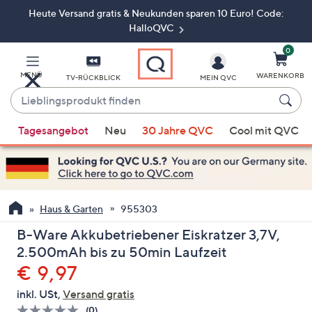
Heute Versand gratis & Neukunden sparen 10 Euro! Code:
Zum
Hauptinhalt
HalloQVC
springen
0
MENÜ
WARENKORB
TV-RÜCKBLICK
MEIN QVC
Lieblingsprodukt
finden
Wenn
Tagesangebot
Neu
30 Jahre QVC
Cool mit QVC
Vorschläge
verfügbar
sind,
verwenden
Sie
Haus & Garten
955303
die
B-Ware Akkubetriebener Eiskratzer 3,7V,
Pfeiltasten
2.500mAh bis zu 50min Laufzeit
nach
Gelöscht
€ 9,97
oben
und
inkl. USt,
Versand gratis
nach
(0)