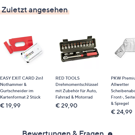
Zuletzt angesehen
EASY EXIT CARD 2in1
RED TOOLS
PKW Premi
Nothammer &
Drehmomentschlüssel
Allwetter
Gurtschneider im
mit Zubehör für Auto,
Scheibenabd
Kartenformat 2 Stück
Fahrrad & Motorrad
Front-, Seit
& Spiegel
€ 19,99
€ 29,90
€ 24,99
Bewertungen & Fragen