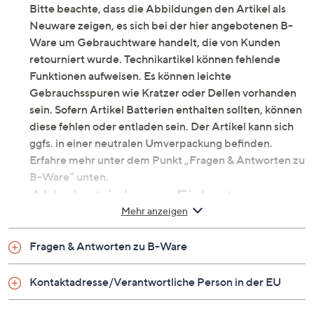
Bitte beachte, dass die Abbildungen den Artikel als
Neuware zeigen, es sich bei der hier angebotenen B-
Ware um Gebrauchtware handelt, die von Kunden
retourniert wurde. Technikartikel können fehlende
Funktionen aufweisen. Es können leichte
Gebrauchsspuren wie Kratzer oder Dellen vorhanden
sein. Sofern Artikel Batterien enthalten sollten, können
diese fehlen oder entladen sein. Der Artikel kann sich
ggfs. in einer neutralen Umverpackung befinden.
Erfahre mehr unter dem Punkt „Fragen & Antworten zu
B-Ware“ unten.
Akkubetriebener Eiskratzer
Mehr anzeigen
Hast du es auch satt, Eis von den Scheiben deines
Autos mühevoll manuell zu entfernen? Versuche es mit
Fragen & Antworten zu B-Ware
diesem handgeführten elektrischen Eiskratzer für
Autoscheiben! Ausgestattet mit rotierenden Klingen,
Kontaktadresse/Verantwortliche Person in der EU
die sich mit einem leichten Druck von oben einschalten,
wird das Entfernen des Eises von den Autoscheiben