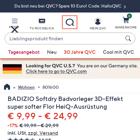
Du bist neu bei QVC? Spare 10 Euro! Code: HalloQVC
Zum
Hauptinhalt
springen
0
MENÜ
WARENKORB
TV-RÜCKBLICK
MEIN QVC
Lieblingsprodukt
finden
Wenn
Tagesangebot
Neu
30 Jahre QVC
Cool mit QVC
Vorschläge
verfügbar
sind,
verwenden
Sie
Wohnen
801600
die
BADIZIO Softdry Badvorleger 3D-Effekt
Pfeiltasten
super softer Flor HeiQ-Ausrüstung
nach
€ 9,99 - € 24,99
oben
und
-17%
€ 19,99 - € 29,99
nach
inkl. USt,
zzgl. Versand
unten