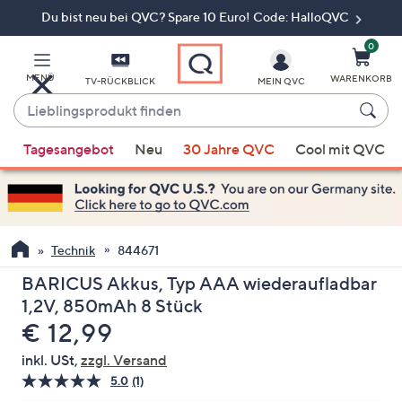
Du bist neu bei QVC? Spare 10 Euro! Code: HalloQVC
Zum
Hauptinhalt
springen
0
MENÜ
WARENKORB
TV-RÜCKBLICK
MEIN QVC
Lieblingsprodukt
finden
Wenn
Tagesangebot
Neu
30 Jahre QVC
Cool mit QVC
Vorschläge
verfügbar
sind,
verwenden
Sie
Technik
844671
die
BARICUS Akkus, Typ AAA wiederaufladbar
Pfeiltasten
1,2V, 850mAh 8 Stück
nach
Gelöscht
€ 12,99
oben
und
inkl. USt,
zzgl. Versand
nach
5.0
(1)
Bewertung
unten