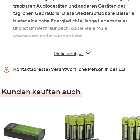
tragbaren Audiogeräten und anderen Geräten des
täglichen Gebrauchs. Diese wiederaufladbare Batterie
bietet eine hohe Energiedichte, lange Lebensdauer
und ist umweltfreundlich, da sie viele Male
wiederverwendet werden kann.
Was erhalte ich?
Mehr anzeigen
8 Akku-Batterien, Typ AAA Ni-Mh, 1,2 V 850
Kontaktadresse/Verantwortliche Person in der EU
mAh, wiederaufladbar
Maße
Kunden kauften auch
Durchmesser: 10,5 mm
Länge: 44,5 mm
Gewicht
11,5g