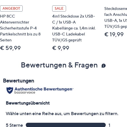
Steckdosenw
ANGEBOT
SALE
fach Anschlus
HP 8CC
4in1 Steckdose 2x USB-
USB-A, 1x 
Aktenvernichter
C / 1x USB-A
TÜV/GS gep
Sicherheitsstufe P-4
Kabellänge ca. 1,4m inkl.
€ 19,99
Partikelschnitt bis zu 8
USB-C Ladekabel
Seiten
TÜV/GS geprüft
€ 59,99
€ 9,99
Bewertungen & Fragen