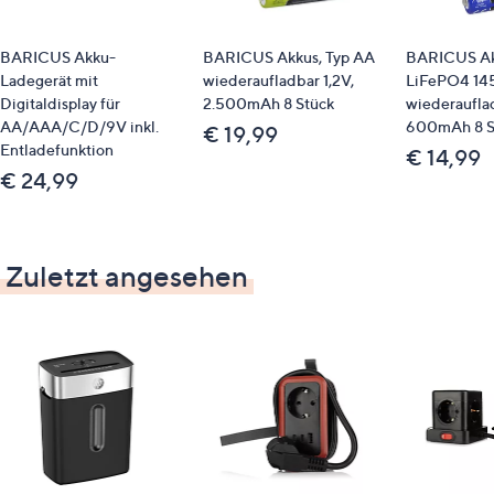
BARICUS Akku-
BARICUS Akkus, Typ AA
BARICUS A
Ladegerät mit
wiederaufladbar 1,2V,
LiFePO4 14
Digitaldisplay für
2.500mAh 8 Stück
wiederauflad
AA/AAA/C/D/9V inkl.
600mAh 8 S
€ 19,99
Entladefunktion
€ 14,99
€ 24,99
Zuletzt angesehen