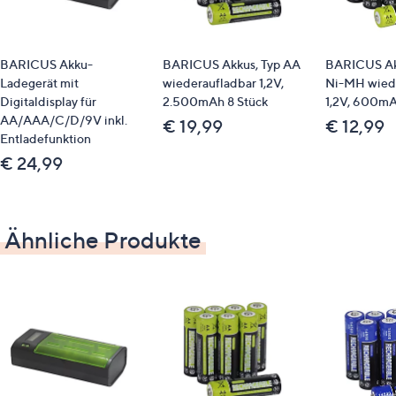
BARICUS Akku-
BARICUS Akkus, Typ AA
BARICUS Ak
Ladegerät mit
wiederaufladbar 1,2V,
Ni-MH wied
Digitaldisplay für
2.500mAh 8 Stück
1,2V, 600mA
AA/AAA/C/D/9V inkl.
€ 19,99
€ 12,99
Entladefunktion
€ 24,99
Ähnliche Produkte