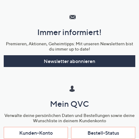
Hilfeseiten,
Service
und
Immer informiert!
Unternehmensinformationen
Premieren, Aktionen, Geheimtipps: Mit unseren Newslettern bist
du immer up to date!
Newsletter abonnieren
Mein QVC
Verwalte deine persönlichen Daten und Bestellungen sowie deine
Wunschliste in deinem Kundenkonto
Kunden-Konto
Bestell-Status