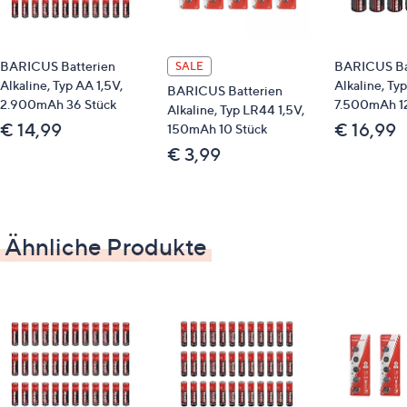
BARICUS Batterien
BARICUS Ba
SALE
Alkaline, Typ AA 1,5V,
Alkaline, Typ
BARICUS Batterien
2.900mAh 36 Stück
7.500mAh 12
Alkaline, Typ LR44 1,5V,
€ 14,99
€ 16,99
150mAh 10 Stück
€ 3,99
Ähnliche Produkte