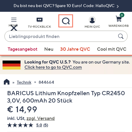
Du bist neu bei QVC? Spare 10 Euro! Code: HalloQVC
Zum
Hauptinhalt
springen
0
MENÜ
WARENKORB
TV-RÜCKBLICK
MEIN QVC
Lieblingsprodukt
finden
Wenn
Tagesangebot
Neu
30 Jahre QVC
Cool mit QVC
Vorschläge
verfügbar
sind,
verwenden
Sie
Technik
844664
die
BARICUS Lithium Knopfzellen Typ CR2450
Pfeiltasten
3,0V, 600mAh 20 Stück
nach
Gelöscht
€ 14,99
oben
und
inkl. USt,
zzgl. Versand
nach
5.0
(5)
5
unten