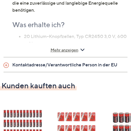
die eine zuverlässige und langlebige Energiequelle
benötigen.
Was erhalte ich?
20 Lithium-Knopfzellen, Typ CR2450 3,0 V, 600
mAh
Mehr anzeigen
Maße
Kontaktadresse/Verantwortliche Person in der EU
Durchmesser: 24 mm
Höhe: 5 mm
Kunden kauften auch
Gewicht
14 g