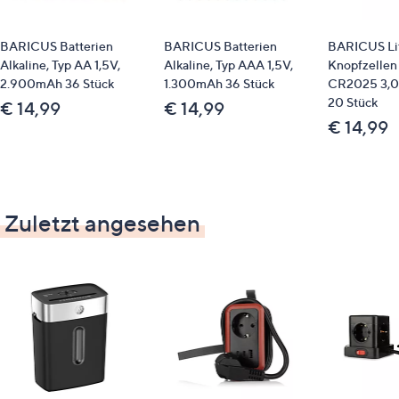
BARICUS Batterien
BARICUS Batterien
BARICUS Li
Alkaline, Typ AA 1,5V,
Alkaline, Typ AAA 1,5V,
Knopfzellen
2.900mAh 36 Stück
1.300mAh 36 Stück
CR2025 3,0
20 Stück
€ 14,99
€ 14,99
€ 14,99
Zuletzt angesehen