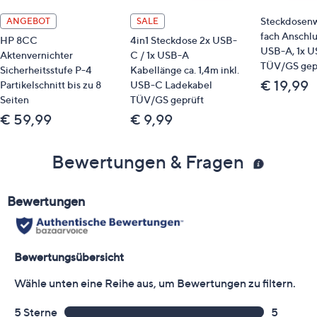
Steckdosenw
ANGEBOT
SALE
fach Anschlus
HP 8CC
4in1 Steckdose 2x USB-
USB-A, 1x 
Aktenvernichter
C / 1x USB-A
TÜV/GS gep
Sicherheitsstufe P-4
Kabellänge ca. 1,4m inkl.
€ 19,99
Partikelschnitt bis zu 8
USB-C Ladekabel
Seiten
TÜV/GS geprüft
€ 59,99
€ 9,99
Bewertungen & Fragen