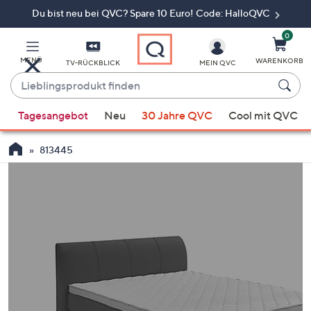
Du bist neu bei QVC? Spare 10 Euro! Code: HalloQVC
Zum
Hauptinhalt
springen
0
MENÜ
WARENKORB
TV-RÜCKBLICK
MEIN QVC
Lieblingsprodukt
finden
Wenn
Tagesangebot
Neu
30 Jahre QVC
Cool mit QVC
Vorschläge
verfügbar
813445
sind,
verwenden
Sie
die
Pfeiltasten
nach
oben
und
nach
unten